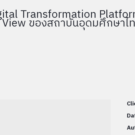
Cli
Da
Au