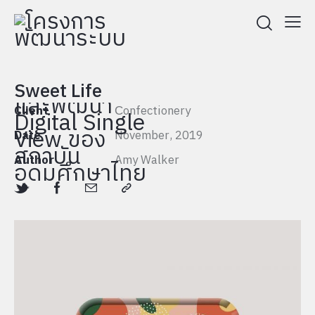
Sweet Life
Client
Сonfectionery
Date
November, 2019
Author
Amy Walker