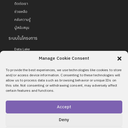
ติดต่อเรา
ช่วยเหลือ
คลังความรู้
ผู้สนับสนุน
ระบบในโครงการ
Data Lake
Digital Single View Platform
Manage Cookie Consent
Employer Platform
To provide the best experiences, we use technologies like cookies to store
H-ERP (Higher-Education Resources Planning)
and/or access device information. Consenting to these technologies will
allow us to process data such as browsing behavior or unique IDs on
Enterprise Data Governance
this site. Not consenting or withdrawing consent, may adversely affect
HEI Integrated Data Hub
certain features and functions.
Centralized Personal Data Protection Management System
Authentication and Verification System
Accept
Data Monitoring and Incident Management System
Deny