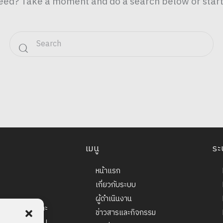
need? Take a moment and do a search below or star
เมนู
ระ
หน้าแรก
เกี่ยวกับระบบ
ผู้ดำเนินงาน
าศาสตร์ วิจัยและ
ข่าวสารและกิจกรรม
แข่งขันในระดับ