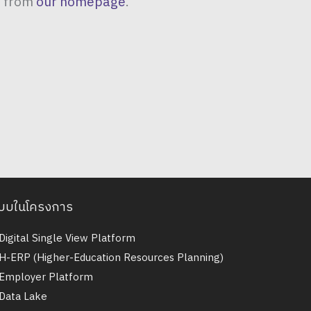
t from
our homepage
.
บบในโครงการ
Digital Single View Platform
H-ERP (Higher-Education Resources Planning)
Employer Platform
Data Lake