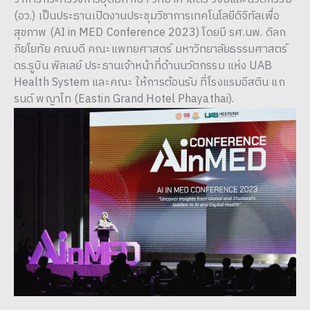
(อว.) เป็นประธานเปิดงานประชุมวิชาการเทคโนโลยีดิจิทัลเพื่อ
สุขภาพ (AI in MED Conference 2023) โดยมี รศ.นพ. ดิลก
ภิยโยทัย คณบดี คณะแพทยศาสตร์ มหาวิทยาลัยธรรมศาสตร์
ดร.รูบิน พิลเลย์ ประธานเจ้าหน้าที่ด้านนวัตกรรม แห่ง UAB
Health System และคณะ ให้การต้อนรับ ที่โรงแรมอีสติน แก
รนด์ พญาไท (Eastin Grand Hotel Phayathai).